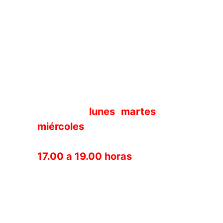
Lugar:
Edificio CREA
Aforo:
167 Personas al día
Audiencia:
Todas las edades
*Entradas:
Las entradas se
podrán adquirir de manera
gratuita en la sede del
distrito los
lunes
,
martes
y
miércoles
previos a cada
concierto en horario de
17.00 a 19.00 horas
.