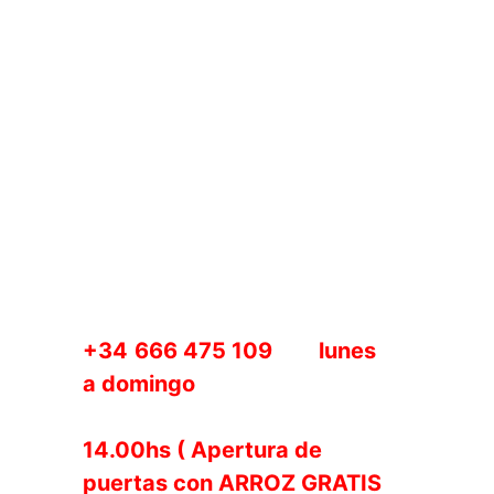
Lugar:
Sala EVEN
Aforo:
167 Personas al día
Audiencia:
Todas las edades
*Entradas:
Puedes
comprarla a cualquier
miembro de los dos grupos
físicamente en VEGAN
ROCK o reserva por
WhatsApp en el número
+34
666 475 109
, de
lunes
a domingo
previos al
concierto.
14.00hs ( Apertura de
L
puertas con ARROZ GRATIS