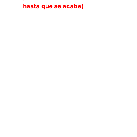
E
hasta que se acabe)
.
m
A
Detalles
Fecha:
Noviembre 05, Viernes
Hora:
20:00 PM